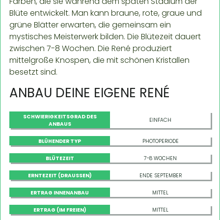
Farben, die sie während dem späten Stadium der
Blüte entwickelt. Man kann braune, rote, graue und
grüne Blätter erwarten, die gemeinsam ein
mystisches Meisterwerk bilden. Die Blütezeit dauert
zwischen 7-8 Wochen. Die René produziert
mittelgroße Knospen, die mit schönen Kristallen
besetzt sind.
ANBAU DEINE EIGENE RENÉ
SCHWIERIGKEITSGRAD DES
EINFACH
ANBAUS
BLÜHENDER TYP
PHOTOPERIODE
BLÜTEZEIT
7-8 WOCHEN
ERNTEZEIT (DRAUSSEN)
ENDE SEPTEMBER
ERTRAG INNENANBAU
MITTEL
ERTRAG (IM FREIEN)
MITTEL