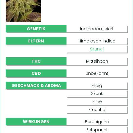
GENETIK
Indicadominiert
ELTERN
Himalayan indica
Skunk 1
THC
Mittelhoch
CBD
Unbekannt
GESCHMACK & AROMA
Erdig
Skunk
Pinie
Fruchtig
WIRKUNGEN
Beruhigend
Entspannt