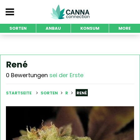
SORTEN
ANBAU
KONSUM
MORE
René
0 Bewertungen
sei der Erste
STARTSEITE
SORTEN
R
RENÉ