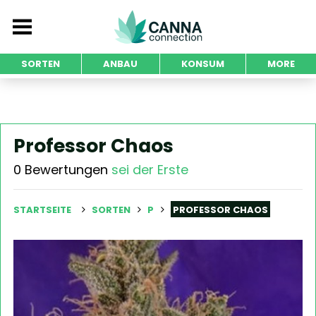
SORTEN
ANBAU
KONSUM
MORE
Professor Chaos
0 Bewertungen
sei der Erste
STARTSEITE
SORTEN
P
PROFESSOR CHAOS