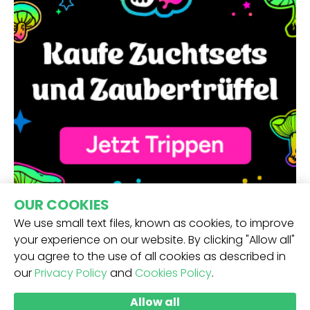
OUR COOKIES
We use small text files, known as cookies, to improve
your experience on our website. By clicking "Allow all"
you agree to the use of all cookies as described in
our
Privacy Policy
and
Cookies Policy
.
ERHALTE UNSEREN NEWSLETTER -
Allow all