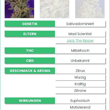
GENETIK
Sativadominiert
ELTERN
Mad Scientist
Jack The Ripper
THC
Mittelhoch
CBD
Unbekannt
GESCHMACK & AROMA
Zitrus
Würzig
Kräftig
Zitrone
WIRKUNGEN
Euphorisch
Motivierend