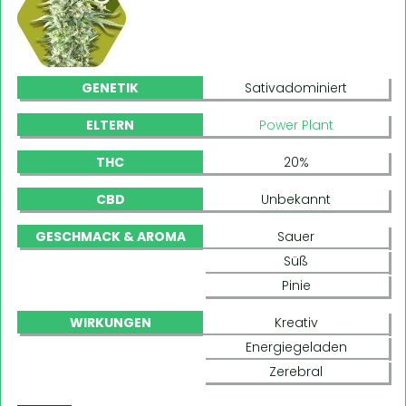
GENETIK
Sativadominiert
ELTERN
Power Plant
THC
20%
CBD
Unbekannt
GESCHMACK & AROMA
Sauer
Süß
Pinie
WIRKUNGEN
Kreativ
Energiegeladen
Zerebral