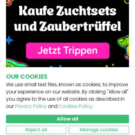
OUR COOKIES
We use small text files, known as cookies, to improve
your experience on our website. By clicking "Allow all"
you agree to the use of all cookies as described in
our
Privacy Policy
and
Cookies Policy
.
ERHALTE UNSEREN NEWSLETTER -
Allow all
ABSCHICKEN
Reject all
Manage cookies