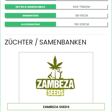
ERTRAG INNENANBAU
600-750G/M²
INNENHÖHE
80-110CM
AUSSENHÖHE
150-200CM
ZÜCHTER / SAMENBANKEN
ZAMBEZA SEEDS