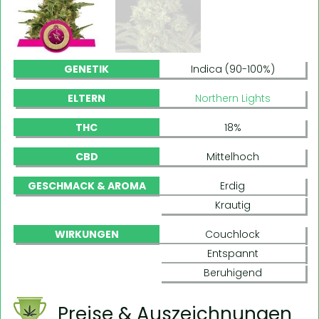
GENETIK
Indica (90-100%)
ELTERN
Northern Lights
THC
18%
CBD
Mittelhoch
GESCHMACK & AROMA
Erdig
Krautig
WIRKUNGEN
Couchlock
Entspannt
Beruhigend
Preise & Auszeichnungen