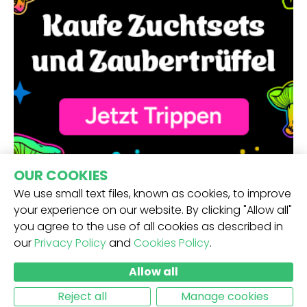
OUR COOKIES
We use small text files, known as cookies, to improve
your experience on our website. By clicking "Allow all"
you agree to the use of all cookies as described in
our
Privacy Policy
and
Cookies Policy
.
ERHALTE UNSEREN NEWSLETTER -
Allow all
ABSCHICKEN
Reject all
Manage cookies
MEHR INFOS