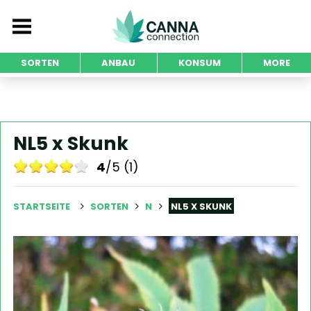
SORTEN
ANBAU
KONSUM
MORE
NL5 x Skunk
4
/5 (1)
STARTSEITE
SORTEN
N
NL5 X SKUNK