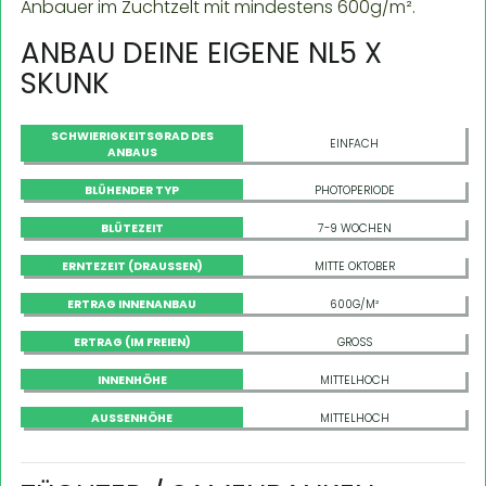
Anbauer im Zuchtzelt mit mindestens 600g/m².
ANBAU DEINE EIGENE NL5 X
SKUNK
SCHWIERIGKEITSGRAD DES
EINFACH
ANBAUS
BLÜHENDER TYP
PHOTOPERIODE
BLÜTEZEIT
7-9 WOCHEN
ERNTEZEIT (DRAUSSEN)
MITTE OKTOBER
ERTRAG INNENANBAU
600G/M²
ERTRAG (IM FREIEN)
GROSS
INNENHÖHE
MITTELHOCH
AUSSENHÖHE
MITTELHOCH