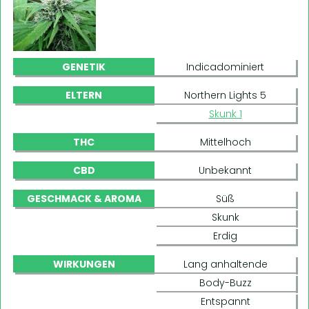
GENETIK
Indicadominiert
ELTERN
Northern Lights 5
Skunk 1
THC
Mittelhoch
CBD
Unbekannt
GESCHMACK & AROMA
Süß
Skunk
Erdig
WIRKUNGEN
Lang anhaltende
Body-Buzz
Entspannt