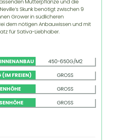
assenden Mutterpflanze und die
eville’s Skunk benötigt zwischen 9
nnen Grower in südlicheren
. Bei dem nötigen Anbauwissen und mit
atz für Sativa-Liebhaber.
 INNENANBAU
450-650G/M2
 (IM FREIEN)
GROSS
NENHÖHE
GROSS
SENHÖHE
GROSS