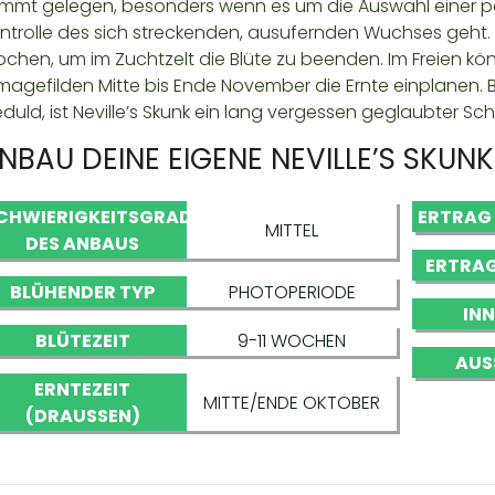
mmt gelegen, besonders wenn es um die Auswahl einer p
ntrolle des sich streckenden, ausufernden Wuchses geht. N
chen, um im Zuchtzelt die Blüte zu beenden. Im Freien kö
imagefilden Mitte bis Ende November die Ernte einplanen
duld, ist Neville’s Skunk ein lang vergessen geglaubter Sch
NBAU DEINE EIGENE NEVILLE’S SKUNK
CHWIERIGKEITSGRAD
ERTRAG
MITTEL
DES ANBAUS
ERTRAG
BLÜHENDER TYP
PHOTOPERIODE
IN
BLÜTEZEIT
9-11 WOCHEN
AUS
ERNTEZEIT
MITTE/ENDE OKTOBER
(DRAUSSEN)