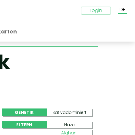
DE
Login
Karten
k
GENETIK
Sativadominiert
ELTERN
Haze
Afghani