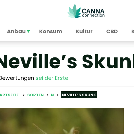
Anbau
Konsum
Kultur
CBD
Neville’s Skun
 Bewertungen
sei der Erste
ARTSEITE
SORTEN
N
NEVILLE’S SKUNK