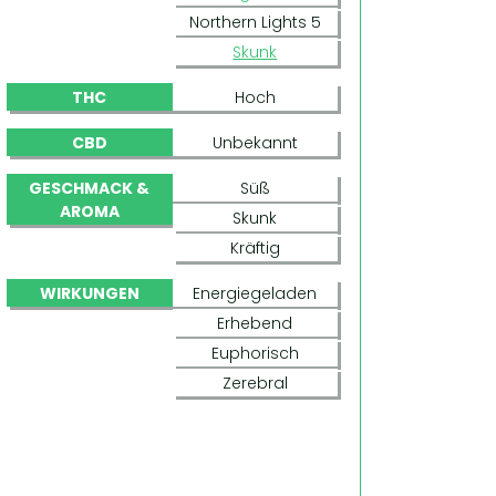
Northern Lights 5
Skunk
THC
Hoch
CBD
Unbekannt
GESCHMACK &
Süß
AROMA
Skunk
Kräftig
WIRKUNGEN
Energiegeladen
Erhebend
Euphorisch
Zerebral