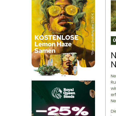
Ü
N
N
Ne
Ru
wi
er
Ne
Di