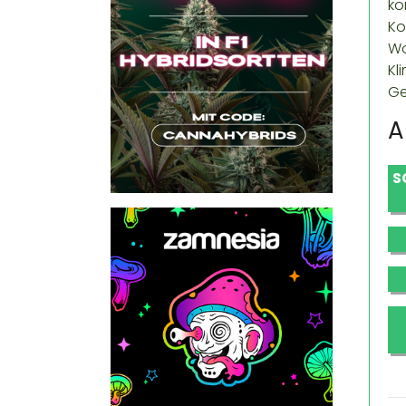
ko
Ko
Wo
Kl
Ge
A
S