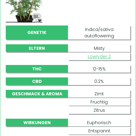
Indica/sativa
GENETIK
autoflowering
ELTERN
Misty
Lowryder 2
THC
12-15%
CBD
0.2%
GESCHMACK & AROMA
Zimt
Fruchtig
Zitrus
WIRKUNGEN
Euphorisch
Entspannt