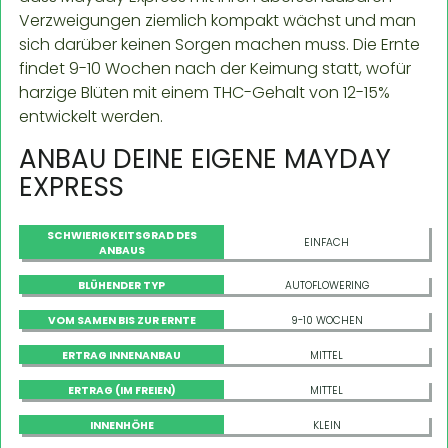
Verzweigungen ziemlich kompakt wächst und man
sich darüber keinen Sorgen machen muss. Die Ernte
findet 9-10 Wochen nach der Keimung statt, wofür
harzige Blüten mit einem THC-Gehalt von 12-15%
entwickelt werden.
ANBAU DEINE EIGENE MAYDAY
EXPRESS
SCHWIERIGKEITSGRAD DES
EINFACH
ANBAUS
BLÜHENDER TYP
AUTOFLOWERING
VOM SAMEN BIS ZUR ERNTE
9-10 WOCHEN
ERTRAG INNENANBAU
MITTEL
ERTRAG (IM FREIEN)
MITTEL
INNENHÖHE
KLEIN