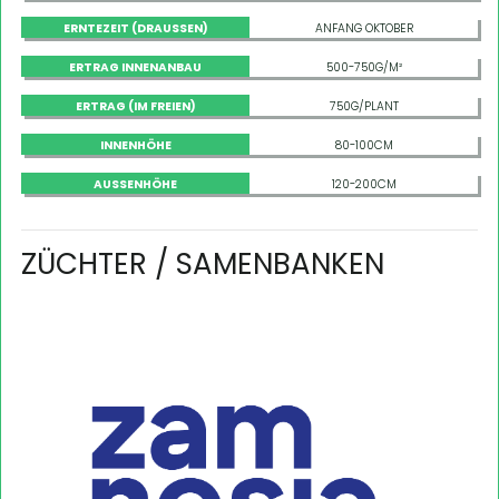
ERNTEZEIT (DRAUSSEN)
ANFANG OKTOBER
ERTRAG INNENANBAU
500-750G/M²
ERTRAG (IM FREIEN)
750G/PLANT
INNENHÖHE
80-100CM
AUSSENHÖHE
120-200CM
ZÜCHTER / SAMENBANKEN