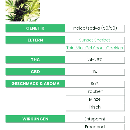
GENETIK
Indica/sativa (50/50)
ELTERN
Sunset Sherbet
Thin Mint Girl Scout Cookies
THC
24-26%
CBD
1%
GESCHMACK & AROMA
Süß
Trauben
Minze
Frisch
WIRKUNGEN
Entspannt
Erhebend