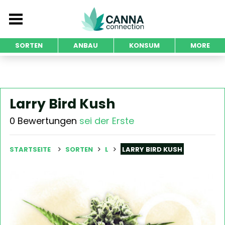
SORTEN
ANBAU
KONSUM
MORE
Larry Bird Kush
0 Bewertungen
sei der Erste
STARTSEITE
SORTEN
L
LARRY BIRD KUSH