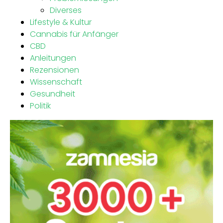
Diverses
Lifestyle & Kultur
Cannabis für Anfänger
CBD
Anleitungen
Rezensionen
Wissenschaft
Gesundheit
Politik