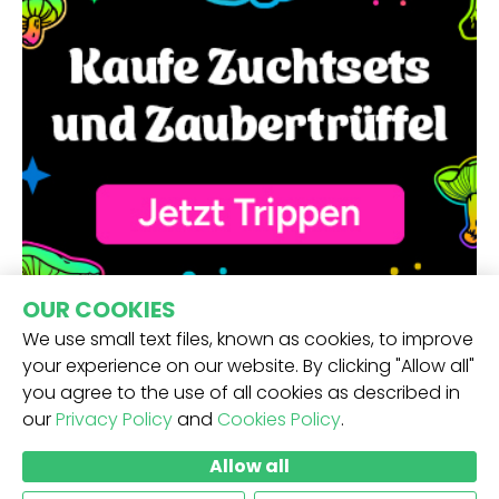
OUR COOKIES
We use small text files, known as cookies, to improve
your experience on our website. By clicking "Allow all"
you agree to the use of all cookies as described in
our
Privacy Policy
and
Cookies Policy
.
ERHALTE UNSEREN NEWSLETTER -
Allow all
ABSCHICKEN