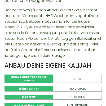
perfekt für ein Reggae-Festival.
Der beste Weg für den Anbau dieser Sorte besteht
darin, sie für ungefähr 4–5 Wochen im vegetativen
Stadium zu belassen, bevor man für die Blüte in
einen 12:12-Zyklus wechselt. Diese Sorte entwickelt
eine solide Seitenverzweigung und bleibt von kurzer
Statur. Nach Ablauf der 50-55-tägigen Blütezeit sind
die Düfte von Kalijah süß, erdig und zitrusartig – der
perfekte Cannabis-Geschmacksverstärker. Kalijah
liefert geringe bis mittlere Erträge.
ANBAU DEINE EIGENE KALIJAH
SCHWIERIGKEITSGRAD DES
MITTEL
ANBAUS
BLÜHENDER TYP
PHOTOPERIODE
BLÜTEZEIT
7-8 WOCHEN
ERNTEZEIT (DRAUSSEN)
ENDE SEPTEMBER