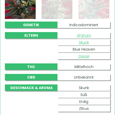
GENETIK
Indicadominiert
ELTERN
Afghani
Skunk
Blue Heaven
Diesel
THC
Mittelhoch
CBD
Unbekannt
GESCHMACK & AROMA
Skunk
Süß
Erdig
Zitrus