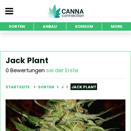
SORTEN
ANBAU
KONSUM
MORE
Jack Plant
0 Bewertungen
sei der Erste
STARTSEITE
SORTEN
J
JACK PLANT