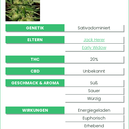
GENETIK
Sativadominiert
ELTERN
Jack Herer
Early Widow
THC
20%
CBD
Unbekannt
GESCHMACK & AROMA
Süß
Sauer
Würzig
WIRKUNGEN
Energiegeladen
Euphorisch
Erhebend