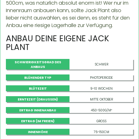
500cm, was natürlich absolut enorm ist! Wer nur im
Innenraum anbauen kann, sollte Jack Plant also
lieber nicht auswählen, es sei denn, es steht für den
Anbau eine riesige Lagerhalle zur Verfügung.
ANBAU DEINE EIGENE JACK
PLANT
SCHWIERIGKEITSGRAD DES
SCHWER
ANBAUS
BLÜHENDER TYP
PHOTOPERIODE
BLÜTEZEIT
9-10 WOCHEN
ERNTEZEIT (DRAUSSEN)
MITTE OKTOBER
ERTRAG INNENANBAU
450-500G/M²
ERTRAG (IM FREIEN)
GROSS
INNENHÖHE
75-150CM