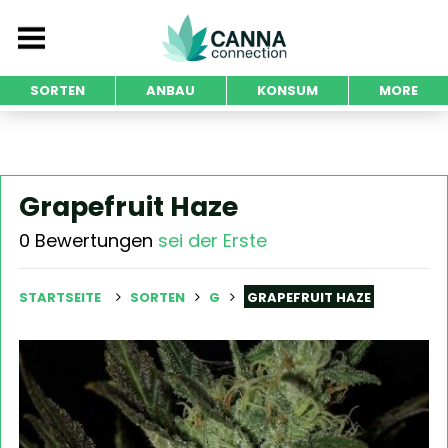
SORTEN
ANBAU
KONSUM
MORE
Grapefruit Haze
0 Bewertungen
sei der Erste
STARTSEITE
SORTEN
G
GRAPEFRUIT HAZE