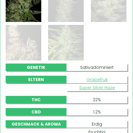
GENETIK
Sativadominiert
ELTERN
Grapefruit
Super Silver Haze
THC
22%
CBD
1.2%
GESCHMACK & AROMA
Erdig
Fruchtig