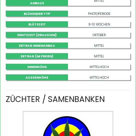
MITTEL
ANBAUS
BLÜHENDER TYP
PHOTOPERIODE
BLÜTEZEIT
9-10 WOCHEN
ERNTEZEIT (DRAUSSEN)
OKTOBER
ERTRAG INNENANBAU
MITTEL
ERTRAG (IM FREIEN)
MITTEL
INNENHÖHE
MITTELHOCH
AUSSENHÖHE
MITTELHOCH
ZÜCHTER / SAMENBANKEN