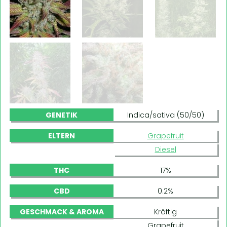
GENETIK
Indica/sativa (50/50)
ELTERN
Grapefruit
Diesel
THC
17%
CBD
0.2%
GESCHMACK & AROMA
Kräftig
Grapefruit