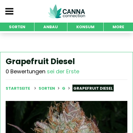
SORTEN
ANBAU
KONSUM
MORE
Grapefruit Diesel
0 Bewertungen
sei der Erste
STARTSEITE
SORTEN
G
GRAPEFRUIT DIESEL