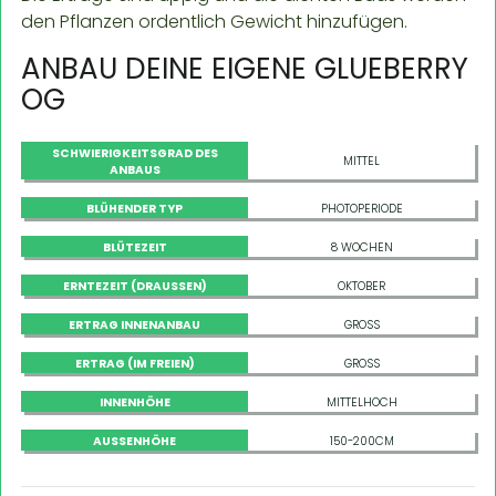
den Pflanzen ordentlich Gewicht hinzufügen.
ANBAU DEINE EIGENE GLUEBERRY
OG
SCHWIERIGKEITSGRAD DES
MITTEL
ANBAUS
BLÜHENDER TYP
PHOTOPERIODE
BLÜTEZEIT
8 WOCHEN
ERNTEZEIT (DRAUSSEN)
OKTOBER
ERTRAG INNENANBAU
GROSS
ERTRAG (IM FREIEN)
GROSS
INNENHÖHE
MITTELHOCH
AUSSENHÖHE
150-200CM