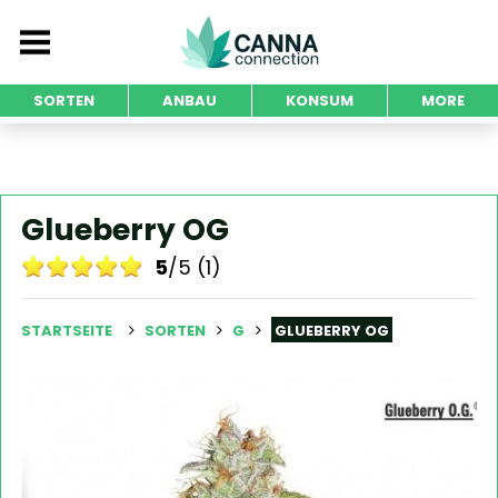
SORTEN
ANBAU
KONSUM
MORE
Glueberry OG
5
/5 (1)
STARTSEITE
SORTEN
G
GLUEBERRY OG