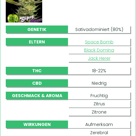
GENETIK
Sativadominiert (80%)
ELTERN
Space Bomb
Black Domina
Jack Herer
THC
18-22%
CBD
Niedrig
GESCHMACK & AROMA
Fruchtig
Zitrus
Zitrone
WIRKUNGEN
Aufmerksam
Zerebral