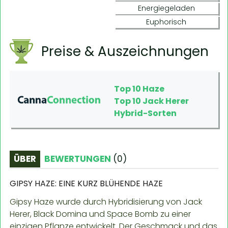
Energiegeladen
Euphorisch
Preise & Auszeichnungen
Top 10 Haze
Top 10 Jack Herer
Hybrid-Sorten
ÜBER
BEWERTUNGEN
(
0
)
GIPSY HAZE: EINE KURZ BLÜHENDE HAZE
Gipsy Haze wurde durch Hybridisierung von Jack
Herer, Black Domina und Space Bomb zu einer
einzigen Pflanze entwickelt. Der Geschmack und das