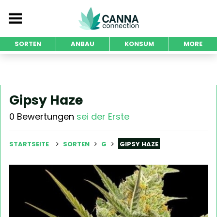
SORTEN
ANBAU
KONSUM
MORE
Gipsy Haze
0 Bewertungen
sei der Erste
STARTSEITE
SORTEN
G
GIPSY HAZE