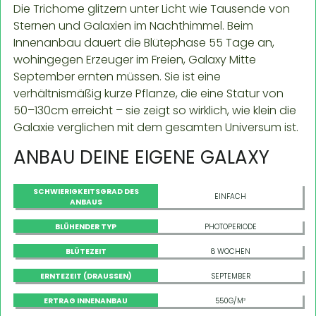
Die Trichome glitzern unter Licht wie Tausende von
Sternen und Galaxien im Nachthimmel. Beim
Innenanbau dauert die Blütephase 55 Tage an,
wohingegen Erzeuger im Freien, Galaxy Mitte
September ernten müssen. Sie ist eine
verhältnismäßig kurze Pflanze, die eine Statur von
50–130cm erreicht – sie zeigt so wirklich, wie klein die
Galaxie verglichen mit dem gesamten Universum ist.
ANBAU DEINE EIGENE GALAXY
SCHWIERIGKEITSGRAD DES
EINFACH
ANBAUS
BLÜHENDER TYP
PHOTOPERIODE
BLÜTEZEIT
8 WOCHEN
ERNTEZEIT (DRAUSSEN)
SEPTEMBER
ERTRAG INNENANBAU
550G/M²