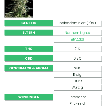
GENETIK
Indicadominiert (70%)
ELTERN
Northern Lights
Afghani
THC
21%
CBD
0.8%
GESCHMACK & AROMA
Süß
Erdig
Skunk
Würzig
WIRKUNGEN
Entspannt
Prickelnd