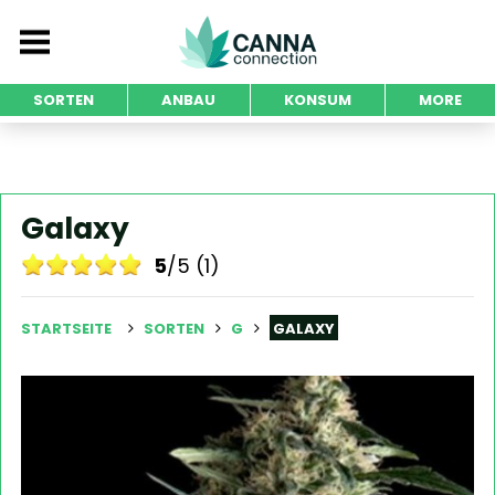
SORTEN
ANBAU
KONSUM
MORE
Galaxy
5
/5 (1)
STARTSEITE
SORTEN
G
GALAXY