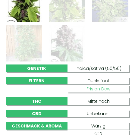
GENETIK
Indica/sativa (50/50)
ELTERN
Ducksfoot
Frisian Dew
THC
Mittelhoch
CBD
Unbekannt
GESCHMACK & AROMA
Würzig
Süß