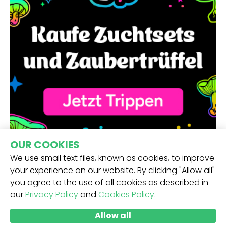
OUR COOKIES
We use small text files, known as cookies, to improve
your experience on our website. By clicking "Allow all"
you agree to the use of all cookies as described in
our
Privacy Policy
and
Cookies Policy
.
ERHALTE UNSEREN NEWSLETTER -
Allow all