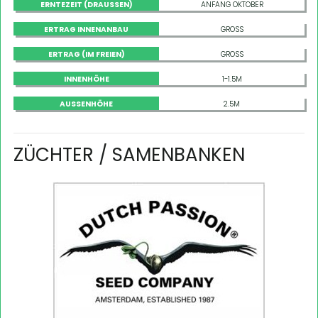
ERNTEZEIT (DRAUSSEN)
ANFANG OKTOBER
ERTRAG INNENANBAU
GROSS
ERTRAG (IM FREIEN)
GROSS
INNENHÖHE
1-1.5M
AUSSENHÖHE
2.5M
ZÜCHTER / SAMENBANKEN