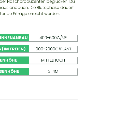
 oder Haschproduzenten beglücken! Du
shaus anbauen. Die Blütephase dauert
tende Erträge erreicht werden.
 INNENANBAU
400-600G/M²
 (IM FREIEN)
1000-2000G/PLANT
NENHÖHE
MITTELHOCH
SENHÖHE
3-4M