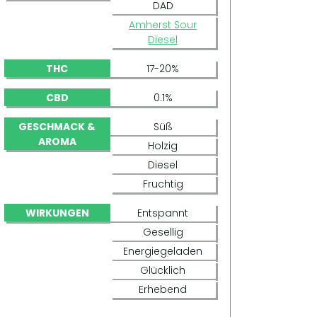
DAD
Amherst Sour
Diesel
THC
17-20%
CBD
0.1%
GESCHMACK &
Süß
AROMA
Holzig
Diesel
Fruchtig
WIRKUNGEN
Entspannt
Gesellig
Energiegeladen
Glücklich
Erhebend
DESERT DIESEL (HUMBOLDT SEEDS)