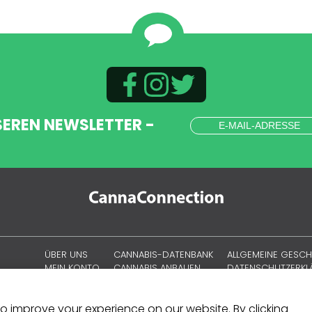
SEREN NEWSLETTER -
ÜBER UNS
CANNABIS-DATENBANK
ALLGEMEINE GESC
MEIN KONTO
CANNABIS ANBAUEN
DATENSCHUTZERK
CANNABISKULTUR
COOKIE-RICHTLINIE
SITEMAP
 to improve your experience on our website. By clicking