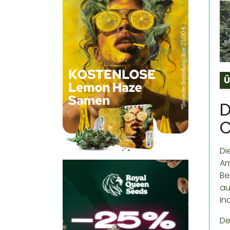
Ü
D
C
Di
Am
Be
au
In
De