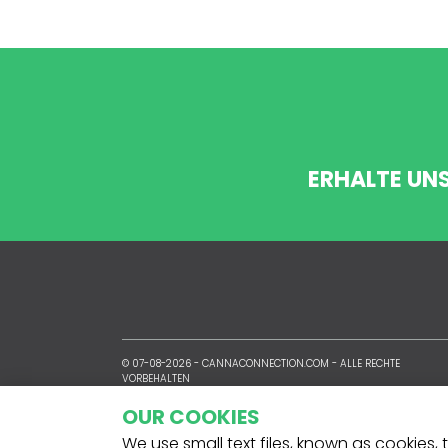
ERHALTE UN
© 07-08-2026 -
CANNACONNECTION.COM
- ALLE RECHTE
VORBEHALTEN
OUR COOKIES
We use small text files, known as cookies,