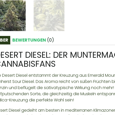
BER
BEWERTUNGEN
(
0
)
ESERT DIESEL: DER MUNTERM
ANNABISFANS
e Desert Diesel entstammt der Kreuzung aus Emerald Moun
herst Sour Diesel. Das Aroma reicht von süßen Früchten 
nzin und beflügelt die sativatypische Wirkung noch mehr! 
fputschenden Sorte, die gleichzeitig die Muskeln entspan
dica-Kreuzung die perfekte Wahl sein!
sert Diesel gedeiht am besten in mediterranen Klimazone