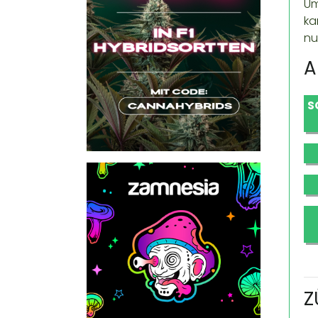
Um
ka
nu
A
S
Z