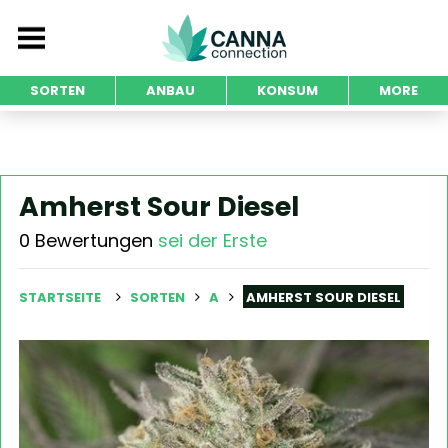
SORTEN
ANBAU
KONSUM
MORE
Amherst Sour Diesel
0 Bewertungen
sei der Erste
STARTSEITE
SORTEN
A
AMHERST SOUR DIESEL