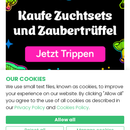
OUR COOKIES
We use small text files, known as cookies, to improve
your experience on our website. By clicking "Allow all"
you agree to the use of all cookies as described in
our
Privacy Policy
and
Cookies Policy
.
ERHALTE UNSEREN NEWSLETTER -
Allow all
ABSCHICKEN