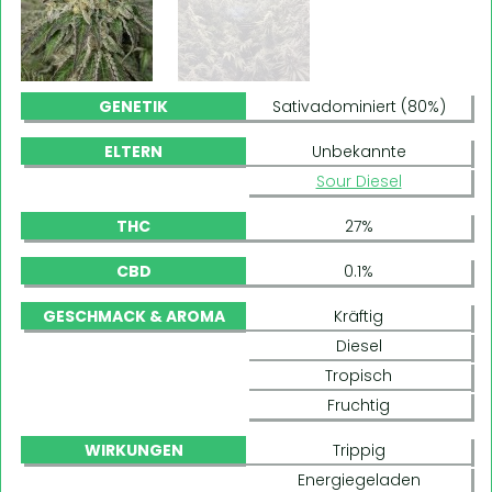
GENETIK
Sativadominiert (80%)
ELTERN
Unbekannte
Sour Diesel
THC
27%
CBD
0.1%
GESCHMACK & AROMA
Kräftig
Diesel
Tropisch
Fruchtig
WIRKUNGEN
Trippig
Energiegeladen