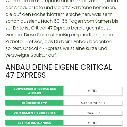
Wenn sich die Blütephase ihrem Ende zuneigt, kann
der Anbauer rote und violette Farbtöne bemerken,
die auf den Fächerblättern erscheinen, was sehr
schön aussieht. Nach 60-65 Tagen vom Samen bis
zur Ernte ist Critical 47 Express bereit, geerntet zu
werden. Diese Sorte ist mäßig empfindlich gegen
Pilzbefall - etwas, das Du beim Anbau bedenken
solltest. Critical 47 Express weist eine kurze und
verzweigte Struktur auf.
ANBAU DEINE EIGENE CRITICAL
47 EXPRESS
SCHWIERIGKEITSGRAD DES
MITTEL
ANBAUS
BLÜHENDER TYP
AUTOFLOWERING
VOM SAMEN BIS ZUR ERNTE
9 WOCHEN
ERTRAG INNENANBAU
MITTEL