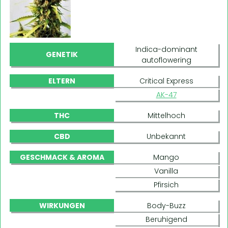
Indica-dominant
GENETIK
autoflowering
ELTERN
Critical Express
AK-47
THC
Mittelhoch
CBD
Unbekannt
GESCHMACK & AROMA
Mango
Vanilla
Pfirsich
WIRKUNGEN
Body-Buzz
Beruhigend