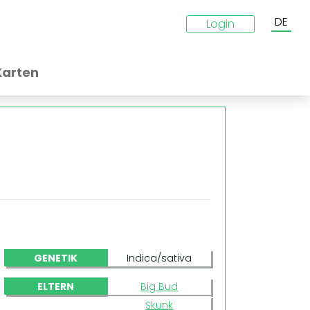
DE
Login
Karten
GENETIK
Indica/sativa
ELTERN
Big Bud
Skunk