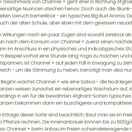
r Geschmack von Channel + geht eher in Richtung Afghani
nienartige Nuancen stechen hervor. Doch auch die Skunk-
arken Geruch bemerkbar - ein typisches Big Bud Aroma. Der 
uch der alten Schule, aber eben mit dem gewissen neuart
e Wirkungen nach ein paar Zügen sind sowohl zerebral als 
n nach dem Konsum von Channel + zuerst einen nachden
nn im Anschluss in ein physisches und indicatypisches 
m Beispiel vorhat eine Stunde lang Yoga zu machen und 
tspannen, ist Channel + auf jeden Fall in Erwägung zu zie
reich - um die Stimmung zu heben, benötigt man also nur
 Beginn wächst Channel + wie eine Sativa - die Nodi liege
lanzen weisen zunächst ein rebenartiges Wachstum auf, ku
lerdings in ein für die bewährten Afghani-Sorten typisch
lanzen bekommen dann ein buschigeres und kompakteres 
e Erträge dieser Sorte sind beachtlich. Baut man sie im Frei
o Pflanze rechnen. Die Innenanbauer können bis zu 600g/
ss Channel + beim Anbau im Freien schwindelerregende H