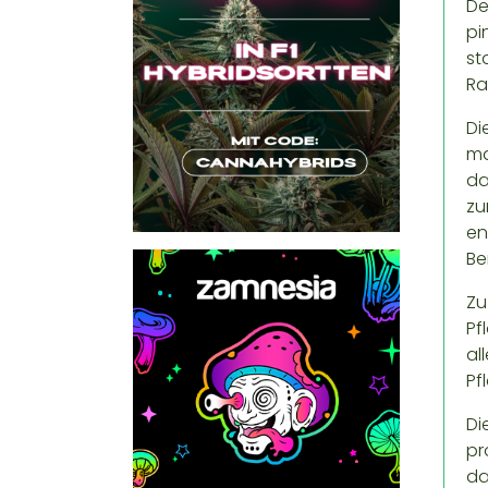
De
pi
st
Ra
Di
ma
da
zu
en
Be
Zu
Pf
al
Pf
Di
pr
da