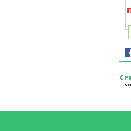
P
Cer