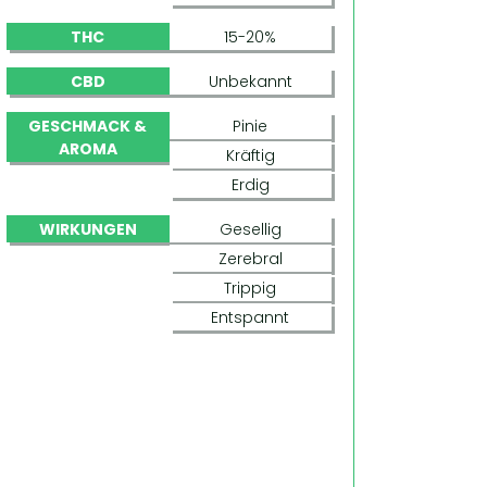
THC
15-20%
CBD
Unbekannt
GESCHMACK &
Pinie
AROMA
Kräftig
Erdig
WIRKUNGEN
Gesellig
Zerebral
Trippig
Entspannt
CHANNEL + (MEDICAL SEEDS)