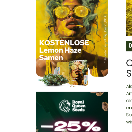
Ü
C
S
Al
Ar
al
en
Sp
wi