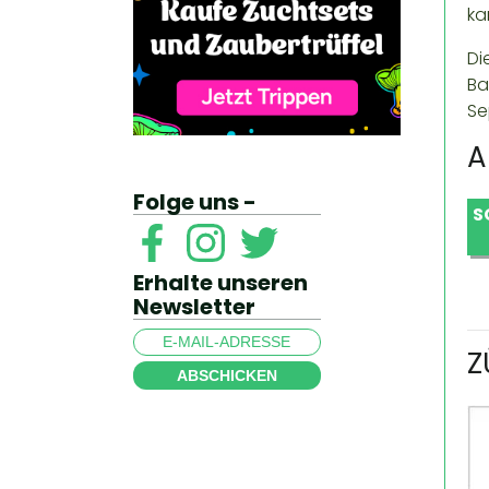
ka
Di
Ba
Se
A
Folge uns -
S
Erhalte unseren
Newsletter
Z
ABSCHICKEN