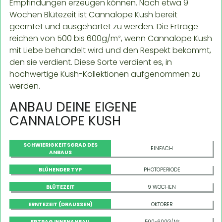
Empfindungen erzeugen können. Nach etwa 9
Wochen Blütezeit ist Cannalope Kush bereit
geerntet und ausgehärtet zu werden. Die Erträge
reichen von 500 bis 600g/m², wenn Cannalope Kush
mit Liebe behandelt wird und den Respekt bekommt,
den sie verdient. Diese Sorte verdient es, in
hochwertige Kush-Kollektionen aufgenommen zu
werden.
ANBAU DEINE EIGENE
CANNALOPE KUSH
SCHWIERIGKEITSGRAD DES
EINFACH
ANBAUS
BLÜHENDER TYP
PHOTOPERIODE
BLÜTEZEIT
9 WOCHEN
ERNTEZEIT (DRAUSSEN)
OKTOBER
ERTRAG INNENANBAU
500-600G/M²