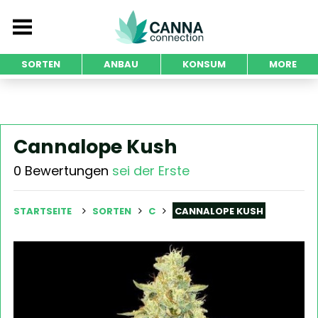
SORTEN
ANBAU
KONSUM
MORE
Cannalope Kush
0 Bewertungen
sei der Erste
STARTSEITE
SORTEN
C
CANNALOPE KUSH