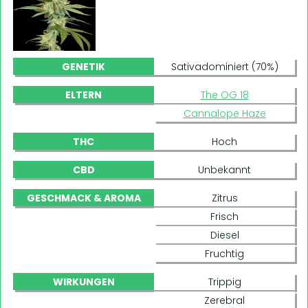
GENETIK
Sativadominiert (70%)
ELTERN
The OG 18
Cannalope Haze
THC
Hoch
CBD
Unbekannt
GESCHMACK & AROMA
Zitrus
Frisch
Diesel
Fruchtig
WIRKUNGEN
Trippig
Zerebral