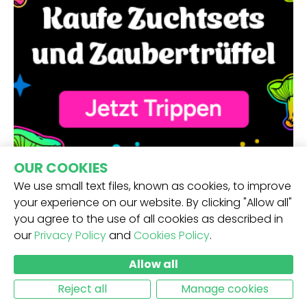
OUR COOKIES
We use small text files, known as cookies, to improve
your experience on our website. By clicking "Allow all"
you agree to the use of all cookies as described in
our
Privacy Policy
and
Cookies Policy
.
ERHALTE UNSEREN NEWSLETTER -
Allow all
ABSCHICKEN
Reject all
Manage cookies