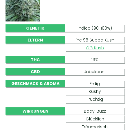
GENETIK
Indica (90-100%)
ELTERN
Pre 98 Bubba Kush
OG Kush
THC
19%
CBD
Unbekannt
GESCHMACK & AROMA
Erdig
Kushy
Fruchtig
WIRKUNGEN
Body-Buzz
Glücklich
Träumerisch