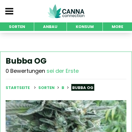
SORTEN
ANBAU
KONSUM
MORE
Bubba OG
0 Bewertungen
sei der Erste
STARTSEITE
SORTEN
B
BUBBA OG