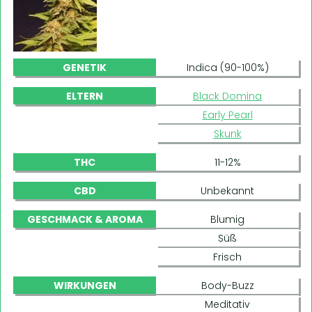
GENETIK
Indica (90-100%)
ELTERN
Black Domina
Early Pearl
Skunk
THC
11-12%
CBD
Unbekannt
GESCHMACK & AROMA
Blumig
Süß
Frisch
WIRKUNGEN
Body-Buzz
Meditativ