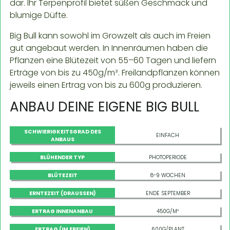
dar. Ihr Terpenprofil bietet süßen Geschmack und
blumige Düfte.
Big Bull kann sowohl im Growzelt als auch im Freien
gut angebaut werden. In Innenräumen haben die
Pflanzen eine Blütezeit von 55–60 Tagen und liefern
Erträge von bis zu 450g/m². Freilandpflanzen können
jeweils einen Ertrag von bis zu 600g produzieren.
ANBAU DEINE EIGENE BIG BULL
SCHWIERIGKEITSGRAD DES
EINFACH
ANBAUS
BLÜHENDER TYP
PHOTOPERIODE
BLÜTEZEIT
8-9 WOCHEN
ERNTEZEIT (DRAUSSEN)
ENDE SEPTEMBER
ERTRAG INNENANBAU
450G/M²
ERTRAG (IM FREIEN)
600G/PLANT