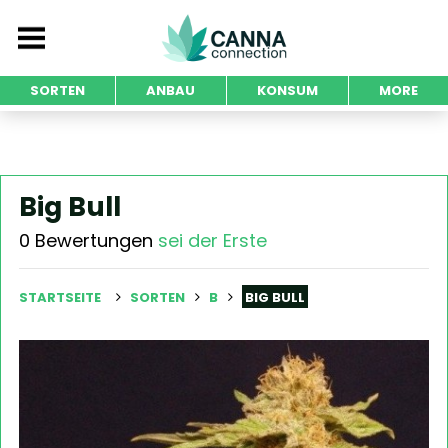
SORTEN
ANBAU
KONSUM
MORE
Big Bull
0 Bewertungen
sei der Erste
STARTSEITE
SORTEN
B
BIG BULL