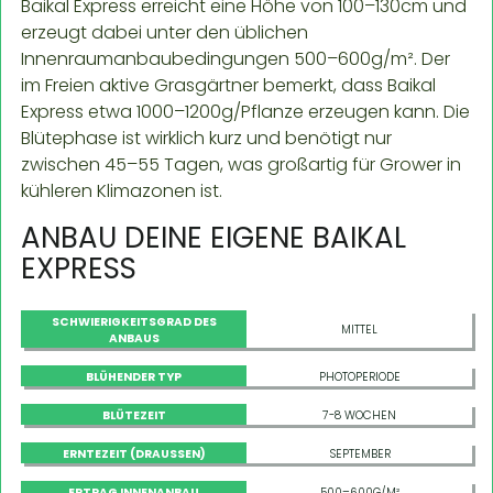
Baikal Express erreicht eine Höhe von 100–130cm und
erzeugt dabei unter den üblichen
Innenraumanbaubedingungen 500–600g/m². Der
im Freien aktive Grasgärtner bemerkt, dass Baikal
Express etwa 1000–1200g/Pflanze erzeugen kann. Die
Blütephase ist wirklich kurz und benötigt nur
zwischen 45–55 Tagen, was großartig für Grower in
kühleren Klimazonen ist.
ANBAU DEINE EIGENE BAIKAL
EXPRESS
SCHWIERIGKEITSGRAD DES
MITTEL
ANBAUS
BLÜHENDER TYP
PHOTOPERIODE
BLÜTEZEIT
7-8 WOCHEN
ERNTEZEIT (DRAUSSEN)
SEPTEMBER
ERTRAG INNENANBAU
500–600G/M²