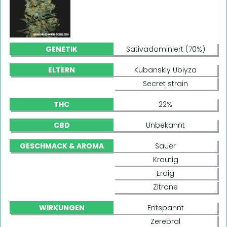
GENETIK
Sativadominiert (70%)
ELTERN
Kubanskiy Ubiyza
Secret strain
THC
22%
CBD
Unbekannt
GESCHMACK & AROMA
Sauer
Krautig
Erdig
Zitrone
WIRKUNGEN
Entspannt
Zerebral