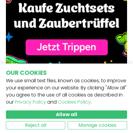
OUR COOKIES
We use small text files, known as cookies, to improve
your experience on our website. By clicking "Allow all"
you agree to the use of all cookies as described in
our
Privacy Policy
and
Cookies Policy
.
ERHALTE UNSEREN NEWSLETTER -
Allow all
ABSCHICKEN
Reject all
Manage cookies