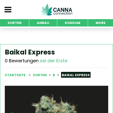
SORTEN
ANBAU
KONSUM
MORE
Baikal Express
0 Bewertungen
sei der Erste
STARTSEITE
SORTEN
B
BAIKAL EXPRESS