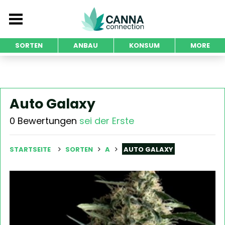
SORTEN
ANBAU
KONSUM
MORE
Auto Galaxy
0 Bewertungen
sei der Erste
STARTSEITE
SORTEN
A
AUTO GALAXY