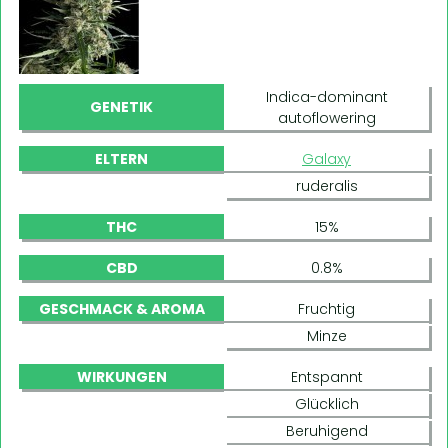
Indica-dominant
GENETIK
autoflowering
ELTERN
Galaxy
ruderalis
THC
15%
CBD
0.8%
GESCHMACK & AROMA
Fruchtig
Minze
WIRKUNGEN
Entspannt
Glücklich
Beruhigend