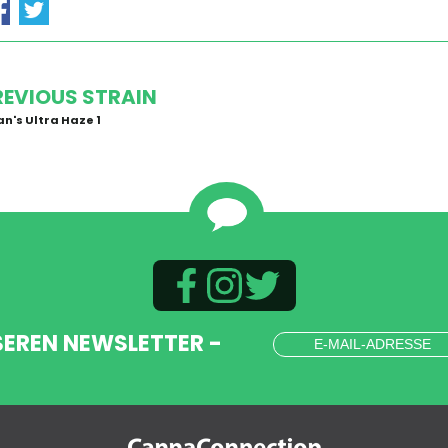
REVIOUS STRAIN
an's Ultra Haze 1
SEREN NEWSLETTER -