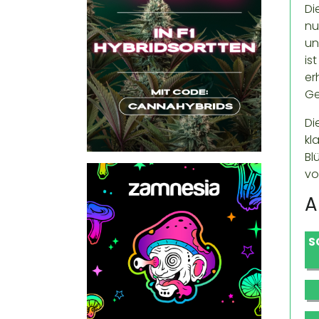
Di
nu
un
is
er
Ge
Di
kl
Bl
vo
A
S