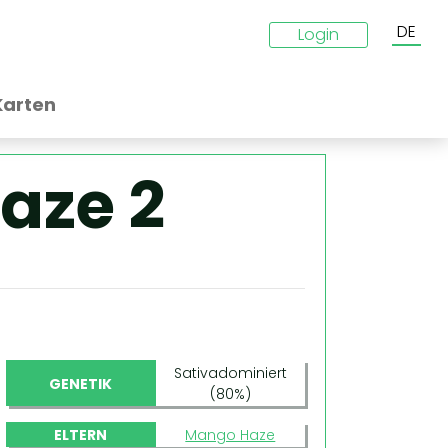
DE
Login
Karten
Haze 2
Sativadominiert
GENETIK
(80%)
ELTERN
Mango Haze