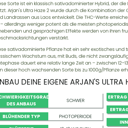
ese Sorte ist ein klassisch sativadominierter Hybrid, der d
tzt. Arjan's Ultra Haze 2 wurde durch die Kombination der
d Landrassen aus Laos entwickelt. Die THC-Werte erreiche
t – allerdings weniger potent als die meisten photoperiod
hebenden und gesprächigen Effekte werden von ihren fr
schmacksrichtungen verstärkt.
ese sativadominierte Pflanze hat ein sehr exotisches und t
assischem Wachstum aus, mit Buds, die nicht zwangsläufi
ütephase dauert eine relativ lange Zeit an – zwischen 12
n dieser hoch wachsenden Sorte bis zu 1000g/Pflanze erh
NBAU DEINE EIGENE ARJAN'S ULTRA 
CHWIERIGKEITSGRAD
ERTRAG
SCHWER
DES ANBAUS
ERTRAG
BLÜHENDER TYP
PHOTOPERIODE
IN