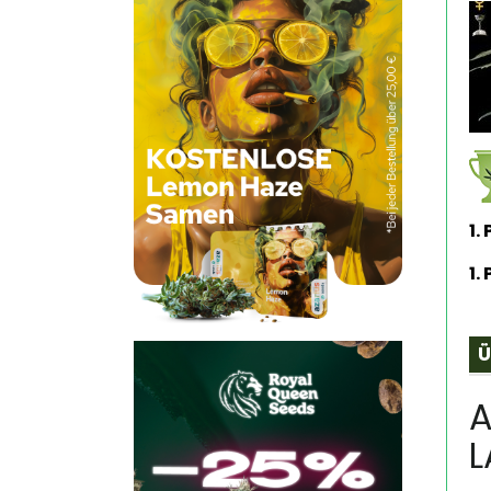
1.
1.
Ü
A
L