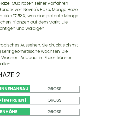
ie Haze-Qualitäten seiner Vorfahren
 Genetik von Neville's Haze, Mango Haze
n zirka 17,53%, was eine potente Menge
ischen Pflanzen auf dem Markt. Die
uchtigen und waldigen
ropisches Aussehen. Sie drückt sich mit
g sehr geometrische wachsen. Die
–13 Wochen. Anbauer im Freien können
alten.
HAZE 2
 INNENANBAU
GROSS
 (IM FREIEN)
GROSS
NENHÖHE
GROSS