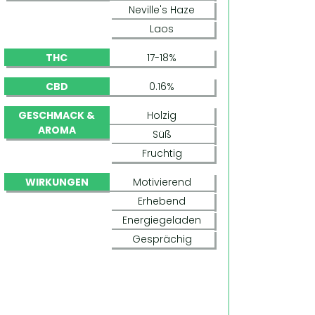
Neville's Haze
Laos
THC
17-18%
CBD
0.16%
GESCHMACK &
Holzig
AROMA
Süß
Fruchtig
WIRKUNGEN
Motivierend
Erhebend
Energiegeladen
Gesprächig
ARJAN'S ULTRA HAZE 2 (GREENHOUSE SEEDS)