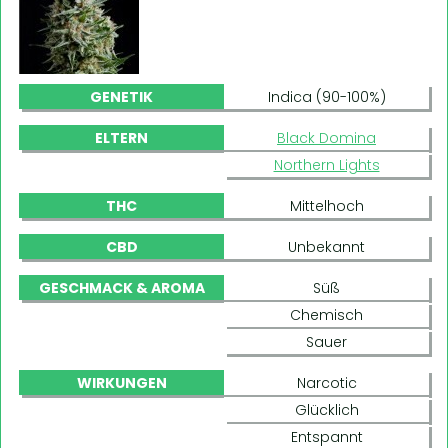
GENETIK
Indica (90-100%)
ELTERN
Black Domina
Northern Lights
THC
Mittelhoch
CBD
Unbekannt
GESCHMACK & AROMA
Süß
Chemisch
Sauer
WIRKUNGEN
Narcotic
Glücklich
Entspannt