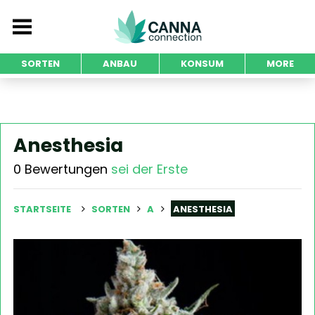
SORTEN
ANBAU
KONSUM
MORE
Anesthesia
0 Bewertungen
sei der Erste
STARTSEITE
SORTEN
A
ANESTHESIA