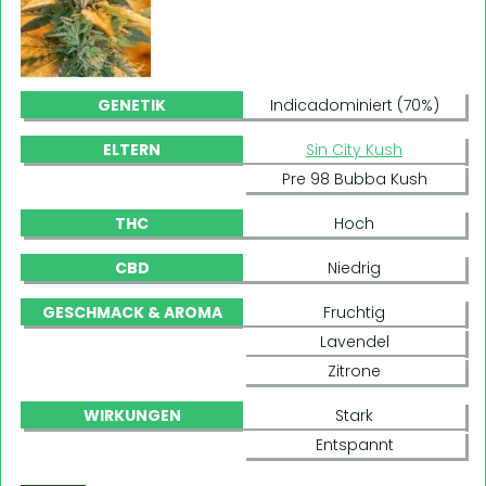
GENETIK
Indicadominiert (70%)
ELTERN
Sin City Kush
Pre 98 Bubba Kush
THC
Hoch
CBD
Niedrig
GESCHMACK & AROMA
Fruchtig
Lavendel
Zitrone
WIRKUNGEN
Stark
Entspannt