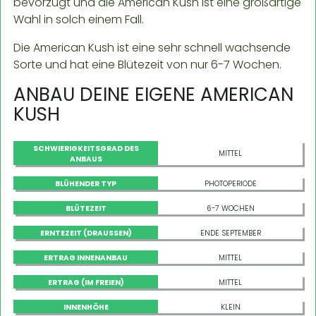
bevorzugt und die American Kush ist eine großartige
Wahl in solch einem Fall.
Die American Kush ist eine sehr schnell wachsende
Sorte und hat eine Blütezeit von nur 6-7 Wochen.
ANBAU DEINE EIGENE AMERICAN
KUSH
SCHWIERIGKEITSGRAD DES
MITTEL
ANBAUS
BLÜHENDER TYP
PHOTOPERIODE
BLÜTEZEIT
6-7 WOCHEN
ERNTEZEIT (DRAUSSEN)
ENDE SEPTEMBER
ERTRAG INNENANBAU
MITTEL
ERTRAG (IM FREIEN)
MITTEL
INNENHÖHE
KLEIN