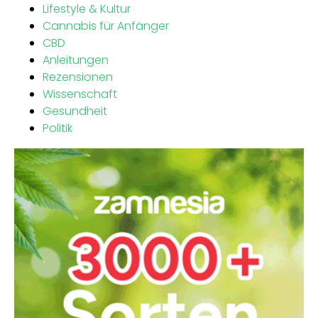
Lifestyle & Kultur
Cannabis für Anfänger
CBD
Anleitungen
Rezensionen
Wissenschaft
Gesundheit
Politik