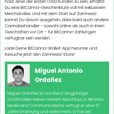
hast, einer der ersten 1 000 Kunden zu sein, erhältst
Du eine BitCanna-Geschenktüte voll mit exklusivem
Merchandise. Und mit dem Start auf Zamnesia
kannst Du davon ausgehen, dass bald auch andere
Cannabishändler – sowohl online als auch in ihren
Geschäften vor Ort – für BitCanna-Zahlungen
verfügbar sein werden.
Lade Deine BitCanna-Wallet-App herunter und
besuche jetzt den Zamnesia-Store!
Miguel Antonio
Ordoñez
Miguel Ordoñez ist von Beruf langjähriger
Schriftsteller. Neben seinem Abschluss in AB Mass
Media and Communications verfügt er über 13
Jahre Erfahrung und vieles mehr. Er hat ein