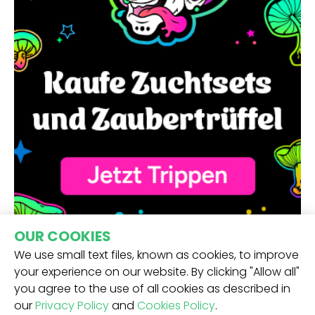
OUR COOKIES
We use small text files, known as cookies, to improve
your experience on our website. By clicking "Allow all"
you agree to the use of all cookies as described in
our
Privacy Policy
and
Cookies Policy
.