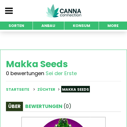
SORTEN
ANBAU
KONSUM
MORE
Makka Seeds
0 bewertungen
Sei der Erste
STARTSEITE
ZÜCHTER
MAKKA SEEDS
ÜBER
BEWERTUNGEN
(
0
)