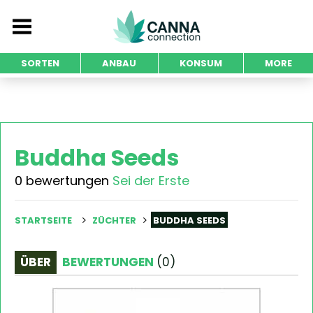
SORTEN
ANBAU
KONSUM
MORE
Buddha Seeds
0 bewertungen
Sei der Erste
STARTSEITE
ZÜCHTER
BUDDHA SEEDS
ÜBER
BEWERTUNGEN
(
0
)