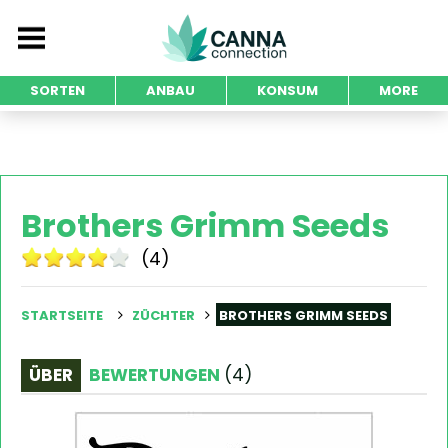
SORTEN
ANBAU
KONSUM
MORE
Brothers Grimm Seeds
(4)
STARTSEITE
ZÜCHTER
BROTHERS GRIMM SEEDS
ÜBER
BEWERTUNGEN
(
4
)