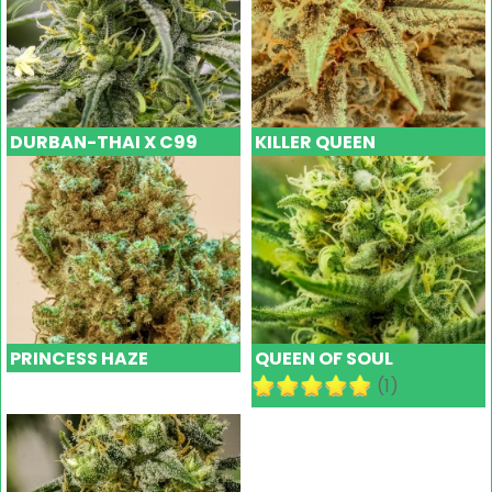
DURBAN-THAI X C99
KILLER QUEEN
PRINCESS HAZE
QUEEN OF SOUL
(1)