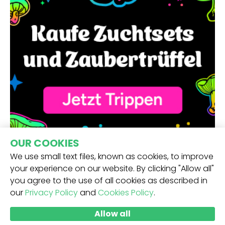
OUR COOKIES
We use small text files, known as cookies, to improve
your experience on our website. By clicking "Allow all"
you agree to the use of all cookies as described in
our
Privacy Policy
and
Cookies Policy
.
ERHALTE UNSEREN NEWSLETTER -
Allow all
ABSCHICKEN