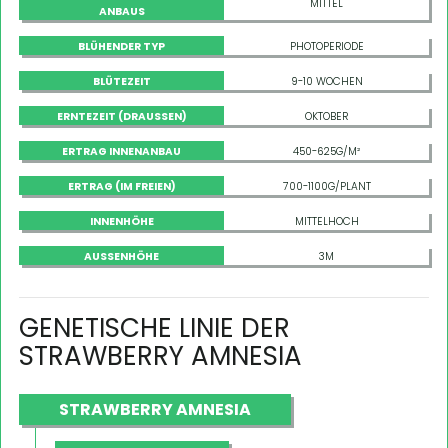
MITTEL
ANBAUS
BLÜHENDER TYP
PHOTOPERIODE
BLÜTEZEIT
9-10 WOCHEN
ERNTEZEIT (DRAUSSEN)
OKTOBER
ERTRAG INNENANBAU
450-625G/M²
ERTRAG (IM FREIEN)
700-1100G/PLANT
INNENHÖHE
MITTELHOCH
AUSSENHÖHE
3M
GENETISCHE LINIE DER
STRAWBERRY AMNESIA
STRAWBERRY AMNESIA