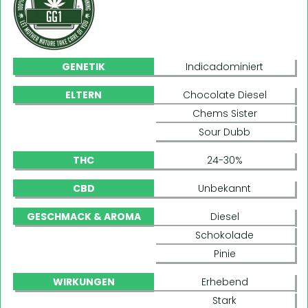
GENETIK
Indicadominiert
ELTERN
Chocolate Diesel
Chems Sister
Sour Dubb
THC
24-30%
CBD
Unbekannt
GESCHMACK & AROMA
Diesel
Schokolade
Pinie
WIRKUNGEN
Erhebend
Stark