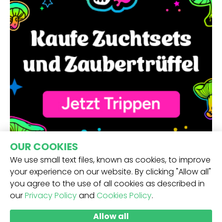
OUR COOKIES
We use small text files, known as cookies, to improve
your experience on our website. By clicking "Allow all"
you agree to the use of all cookies as described in
our
Privacy Policy
and
Cookies Policy
.
ERHALTE UNSEREN NEWSLETTER -
Allow all