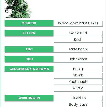
GENETIK
Indica-dominant (85%)
ELTERN
Garlic Bud
Kush
THC
Mittelhoch
CBD
Unbekannt
GESCHMACK & AROMA
Honig
Skunk
Knoblauch
Würzig
WIRKUNGEN
Glücklich
Body-Buzz