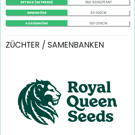
ERTRAG (IM FREIEN)
550-600G/PLANT
INNENHÖHE
60-100CM
AUSSENHÖHE
130-200CM
ZÜCHTER / SAMENBANKEN