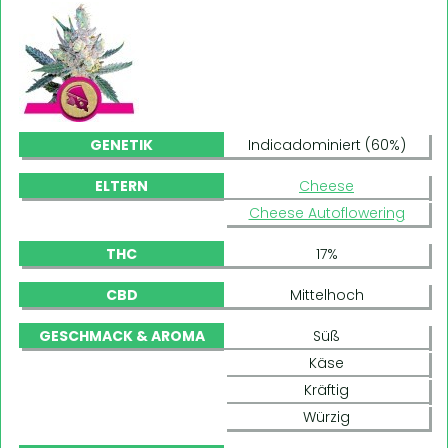
GENETIK
Indicadominiert (60%)
ELTERN
Cheese
Cheese Autoflowering
THC
17%
CBD
Mittelhoch
GESCHMACK & AROMA
Süß
Käse
Kräftig
Würzig