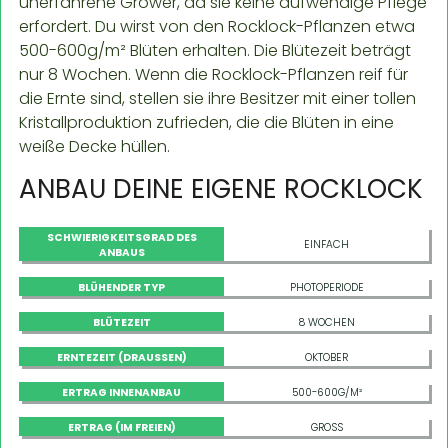
unerfahrene Grower, da sie keine aufwendige Pflege
erfordert. Du wirst von den Rocklock-Pflanzen etwa
500-600g/m² Blüten erhalten. Die Blütezeit beträgt
nur 8 Wochen. Wenn die Rocklock-Pflanzen reif für
die Ernte sind, stellen sie ihre Besitzer mit einer tollen
Kristallproduktion zufrieden, die die Blüten in eine
weiße Decke hüllen.
ANBAU DEINE EIGENE ROCKLOCK
SCHWIERIGKEITSGRAD DES
EINFACH
ANBAUS
BLÜHENDER TYP
PHOTOPERIODE
BLÜTEZEIT
8 WOCHEN
ERNTEZEIT (DRAUSSEN)
OKTOBER
ERTRAG INNENANBAU
500-600G/M²
ERTRAG (IM FREIEN)
GROSS