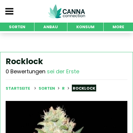
SORTEN
ANBAU
KONSUM
MORE
Rocklock
0 Bewertungen
sei der Erste
STARTSEITE
SORTEN
R
ROCKLOCK