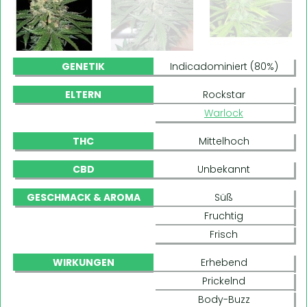
GENETIK
Indicadominiert (80%)
ELTERN
Rockstar
Warlock
THC
Mittelhoch
CBD
Unbekannt
GESCHMACK & AROMA
Süß
Fruchtig
Frisch
WIRKUNGEN
Erhebend
Prickelnd
Body-Buzz