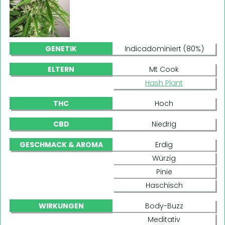
GENETIK
Indicadominiert (80%)
ELTERN
Mt Cook
Hash Plant
THC
Hoch
CBD
Niedrig
GESCHMACK & AROMA
Erdig
Würzig
Pinie
Haschisch
WIRKUNGEN
Body-Buzz
Meditativ