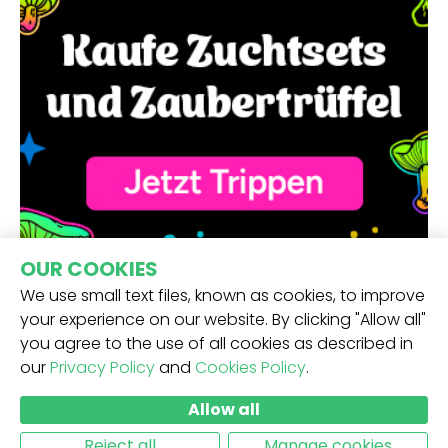
OUR COOKIES
We use small text files, known as cookies, to improve
your experience on our website. By clicking "Allow all"
you agree to the use of all cookies as described in
our
Privacy Policy
and
Cookies Policy
.
ERHALTE UNSEREN NEWSLETTER -
Allow all
ABSCHICKEN
Reject all
Manage cookies