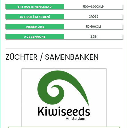
ERTRAG INNENANBAU
500–600G/M²
ERTRAG (IM FREIEN)
GROSS
INNENHÖHE
50-100CM
AUSSENHÖHE
KLEIN
ZÜCHTER / SAMENBANKEN