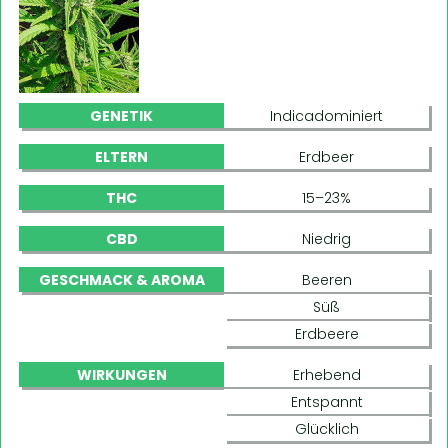
GENETIK
Indicadominiert
ELTERN
Erdbeer
THC
15–23%
CBD
Niedrig
GESCHMACK & AROMA
Beeren
Süß
Erdbeere
WIRKUNGEN
Erhebend
Entspannt
Glücklich