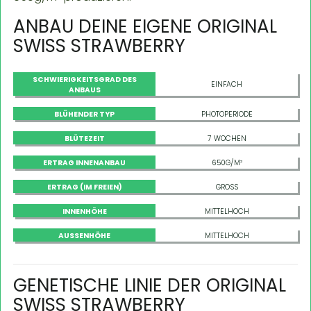
ANBAU DEINE EIGENE ORIGINAL
SWISS STRAWBERRY
SCHWIERIGKEITSGRAD DES
EINFACH
ANBAUS
BLÜHENDER TYP
PHOTOPERIODE
BLÜTEZEIT
7 WOCHEN
ERTRAG INNENANBAU
650G/M²
ERTRAG (IM FREIEN)
GROSS
INNENHÖHE
MITTELHOCH
AUSSENHÖHE
MITTELHOCH
GENETISCHE LINIE DER ORIGINAL
SWISS STRAWBERRY