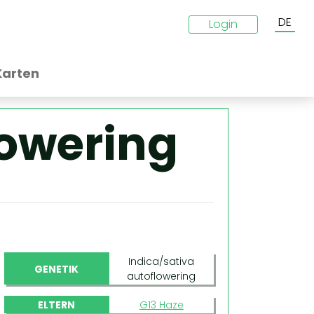
DE
Login
Karten
lowering
Indica/sativa
GENETIK
autoflowering
ELTERN
G13 Haze