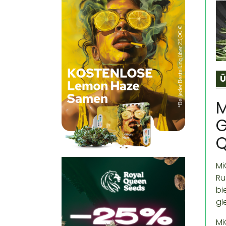
Ü
M
G
Q
Mi
Ru
bi
gl
Mi