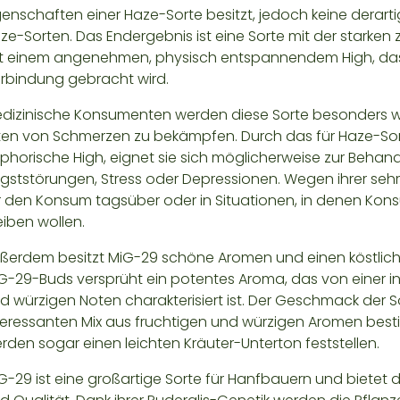
genschaften einer Haze-Sorte besitzt, jedoch keine derart
ze-Sorten. Das Endergebnis ist eine Sorte mit der starken
t einem angenehmen, physisch entspannendem High, das i
rbindung gebracht wird.
dizinische Konsumenten werden diese Sorte besonders weg
ten von Schmerzen zu bekämpfen. Durch das für Haze-So
phorische High, eignet sie sich möglicherweise zur Beh
gststörungen, Stress oder Depressionen. Wegen ihrer sehr
r den Konsum tagsüber oder in Situationen, in denen Kon
eiben wollen.
ßerdem besitzt MiG-29 schöne Aromen und einen köstlic
G-29-Buds versprüht ein potentes Aroma, das von einer i
d würzigen Noten charakterisiert ist. Der Geschmack der
teressanten Mix aus fruchtigen und würzigen Aromen b
rden sogar einen leichten Kräuter-Unterton feststellen.
G-29 ist eine großartige Sorte für Hanfbauern und bietet 