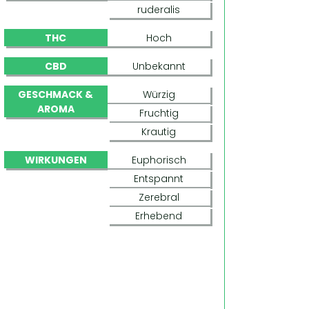
ruderalis
THC
Hoch
CBD
Unbekannt
GESCHMACK &
Würzig
AROMA
Fruchtig
Krautig
WIRKUNGEN
Euphorisch
Entspannt
Zerebral
Erhebend