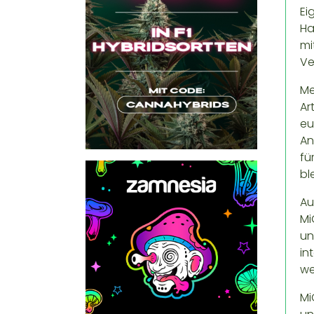
Ei
Ha
mi
Ve
Me
Ar
eu
An
fü
bl
Au
Mi
un
in
we
Mi