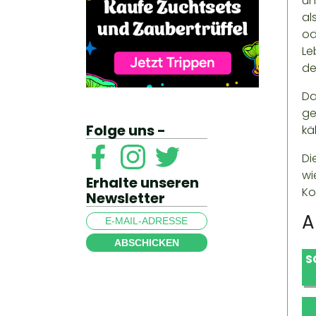
un
al
od
Le
de
Da
ge
Folge uns -
kä
Di
wi
Erhalte unseren
Ko
Newsletter
A
ABSCHICKEN
S