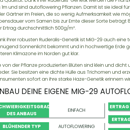
d Qualität. Dank ihrer Ruderalis-Genetik werden die Pflanz
s 1m und sind autoflowering Pflanzen. Damit ist sie ideal 
er Gärtner im Freien, die so wenig Aufmerksamkeit wie mö
bensdauer vom Samen bis zur Ernte dieser Sorte beträgt 
r Ertrag durchschnittlich 500g/m².
nk ihrer robusten Ruderalis-Genetik ist MiG-29 auch eine t
nügend Sonnenlicht bekommt und in hochwertige Erde gep
lteren Klimazone im Norden gut klar.
e von der Pflanze produzierten Blüten sind klein und dicht
eder. Sie besitzen eine dichte Hülle aus Trichomen und er
nsumenten sofort an ihre starke Haze-Genetik erinnern wi
NBAU DEINE EIGENE MIG-29 AUTOF
CHWIERIGKEITSGRAD
ERTRAG
EINFACH
DES ANBAUS
ERTRAG
BLÜHENDER TYP
AUTOFLOWERING