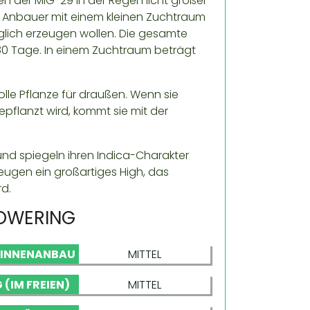
en der MiG-29 in der Regel nicht größer
für Anbauer mit einem kleinen Zuchtraum
glich erzeugen wollen. Die gesamte
80 Tage. In einem Zuchtraum beträgt
olle Pflanze für draußen. Wenn sie
flanzt wird, kommt sie mit der
 und spiegeln ihren Indica-Charakter
zeugen ein großartiges High, das
rd.
LOWERING
 INNENANBAU
MITTEL
 (IM FREIEN)
MITTEL