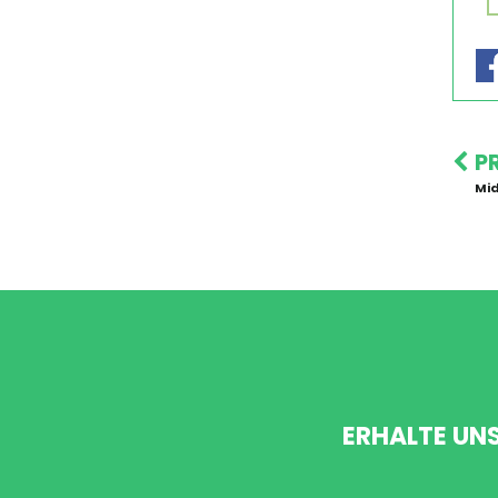
P
Mi
ERHALTE UN