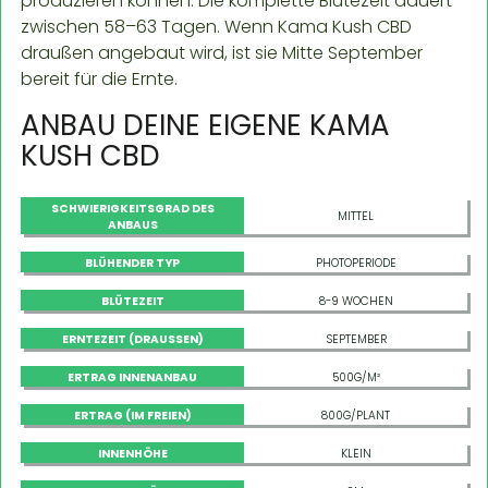
produzieren können. Die komplette Blütezeit dauert
zwischen 58–63 Tagen. Wenn Kama Kush CBD
draußen angebaut wird, ist sie Mitte September
bereit für die Ernte.
ANBAU DEINE EIGENE KAMA
KUSH CBD
SCHWIERIGKEITSGRAD DES
MITTEL
ANBAUS
BLÜHENDER TYP
PHOTOPERIODE
BLÜTEZEIT
8-9 WOCHEN
ERNTEZEIT (DRAUSSEN)
SEPTEMBER
ERTRAG INNENANBAU
500G/M²
ERTRAG (IM FREIEN)
800G/PLANT
INNENHÖHE
KLEIN