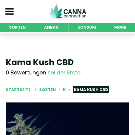
SORTEN
ANBAU
KONSUM
MORE
Kama Kush CBD
0 Bewertungen
sei der Erste
STARTSEITE
SORTEN
K
KAMA KUSH CBD