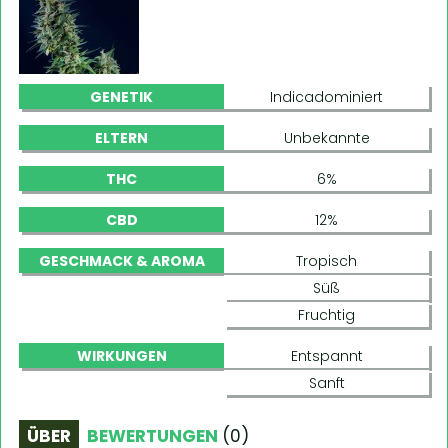
GENETIK
Indicadominiert
ELTERN
Unbekannte
THC
6%
CBD
12%
GESCHMACK & AROMA
Tropisch
Süß
Fruchtig
WIRKUNGEN
Entspannt
Sanft
ÜBER
BEWERTUNGEN
(
0
)