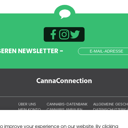
SEREN NEWSLETTER -
ÜBER UNS
CANNABIS-DATENBANK
ALLGEMEINE GESC
MEIN KONTO
CANNABIS ANBAUEN
DATENSCHUTZERK
CANNABISKULTUR
COOKIE-RICHTLINIE
SITEMAP
 to improve your experience on our website. By clicking