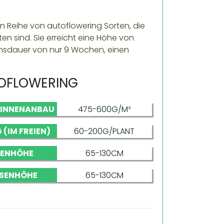
en Reihe von autoflowering Sorten, die
en sind. Sie erreicht eine Höhe von
nsdauer von nur 9 Wochen, einen
TOFLOWERING
 INNENANBAU
475-600G/M²
 (IM FREIEN)
60-200G/PLANT
NENHÖHE
65-130CM
SENHÖHE
65-130CM