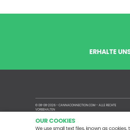
ERHALTE UN
© 08-08-2026 -
CANNACONNECTION.COM
- ALLE RECHTE
VORBEHALTEN
OUR COOKIES
We use small text files, known as cookies,