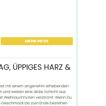
JACK 47 XL AUTOFLOWERING (SWEET SEEDS)
MEHR INFOS
AG, ÜPPIGES HARZ &
n Geist mit einem angenehm erhebenden
cht und weisen eine dicke Schicht aus
mit Weihrauchnoten verströmt. Wenn Du
hen Geschmack bis zum Ende bestehen