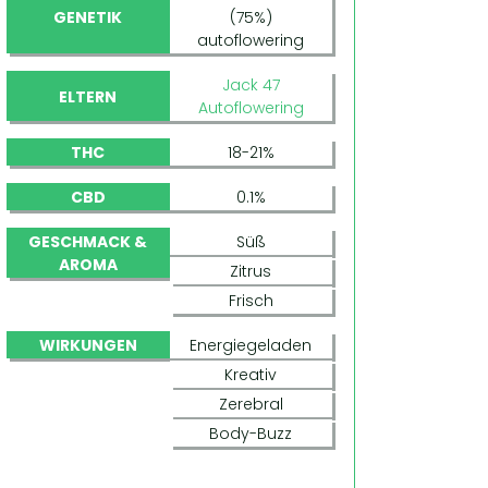
GENETIK
(75%)
autoflowering
Jack 47
ELTERN
Autoflowering
THC
18-21%
CBD
0.1%
GESCHMACK &
Süß
AROMA
Zitrus
Frisch
WIRKUNGEN
Energiegeladen
Kreativ
Zerebral
Body-Buzz