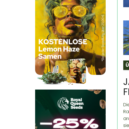
Ü
J
F
Di
Ra
ar
si