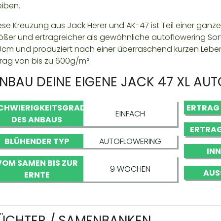
eiben.
ese Kreuzung aus Jack Herer und AK-47 ist Teil einer ganz
ößer und ertragreicher als gewöhnliche autoflowering Sort
0cm und produziert nach einer überraschend kurzen Lebe
trag von bis zu 600g/m².
NBAU DEINE EIGENE JACK 47 XL AU
CHWIERIGKEITSGRAD
ERTRAG
EINFACH
DES ANBAUS
ERTRAG
BLÜHENDER TYP
AUTOFLOWERING
IN
VOM SAMEN BIS ZUR
9 WOCHEN
AUS
ERNTE
ÜCHTER / SAMENBANKEN