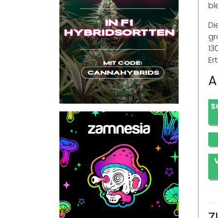
bl
Di
gr
13
Er
A
S
Z