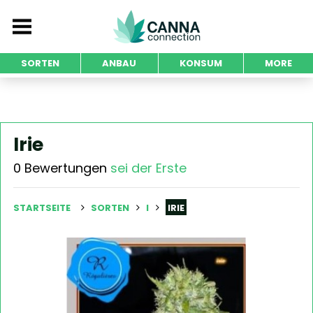
SORTEN
ANBAU
KONSUM
MORE
Irie
0 Bewertungen
sei der Erste
STARTSEITE
SORTEN
I
IRIE