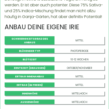
werden. Er ist aber auch potenter. Diese 75% Sativa-
und 25% Indica-Mischung findet man nicht allzu
häufig in Ganja-Gärten, hat aber definitiv Potential!
ANBAU DEINE EIGENE IRIE
SCHWIERIGKEITSGRAD DES
MITTEL
ANBAUS
BLÜHENDER TYP
PHOTOPERIODE
BLÜTEZEIT
10-12 WOCHEN
ERNTEZEIT (DRAUSSEN)
OKTOBER/NOVEMBER
ERTRAG INNENANBAU
MITTEL
ERTRAG (IM FREIEN)
MITTEL
INNENHÖHE
MITTELHOCH
AUSSENHÖHE
MITTELHOCH