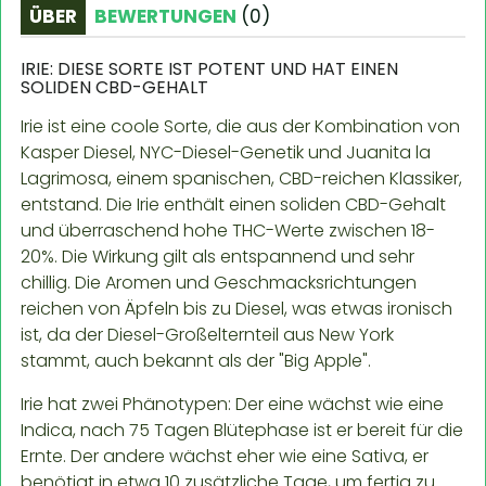
ÜBER
BEWERTUNGEN
(
0
)
IRIE: DIESE SORTE IST POTENT UND HAT EINEN
SOLIDEN CBD-GEHALT
Irie ist eine coole Sorte, die aus der Kombination von
Kasper Diesel, NYC-Diesel-Genetik und Juanita la
Lagrimosa, einem spanischen, CBD-reichen Klassiker,
entstand. Die Irie enthält einen soliden CBD-Gehalt
und überraschend hohe THC-Werte zwischen 18-
20%. Die Wirkung gilt als entspannend und sehr
chillig. Die Aromen und Geschmacksrichtungen
reichen von Äpfeln bis zu Diesel, was etwas ironisch
ist, da der Diesel-Großelternteil aus New York
stammt, auch bekannt als der "Big Apple".
Irie hat zwei Phänotypen: Der eine wächst wie eine
Indica, nach 75 Tagen Blütephase ist er bereit für die
Ernte. Der andere wächst eher wie eine Sativa, er
benötigt in etwa 10 zusätzliche Tage, um fertig zu