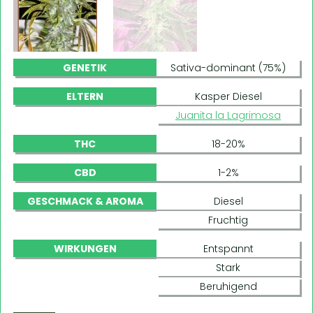
GENETIK
Sativa-dominant (75%)
ELTERN
Kasper Diesel
Juanita la Lagrimosa
THC
18-20%
CBD
1-2%
GESCHMACK & AROMA
Diesel
Fruchtig
WIRKUNGEN
Entspannt
Stark
Beruhigend