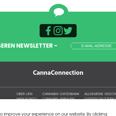
SEREN NEWSLETTER -
ÜBER UNS
CANNABIS-DATENBANK
ALLGEMEINE GESC
MEIN KONTO
CANNABIS ANBAUEN
DATENSCHUTZERK
CANNABISKULTUR
COOKIE-RICHTLINIE
SITEMAP
 to improve your experience on our website. By clicking