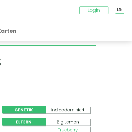
DE
Login
Karten
s
GENETIK
Indicadominiert
ELTERN
Big Lemon
Trueberry