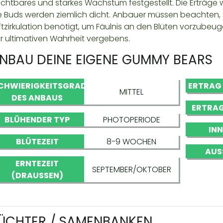
uchtbares und starkes Wachstum festgestellt. Die Erträg
e Buds werden ziemlich dicht. Anbauer müssen beachten, d
ftzirkulation benötigt, um Fäulnis an den Blüten vorzubeu
r ultimativen Wahrheit vergebens.
NBAU DEINE EIGENE GUMMY BEARS
CHWIERIGKEITSGRAD
ERTRAG
MITTEL
DES ANBAUS
ERTRAG
BLÜHENDER TYP
PHOTOPERIODE
IN
BLÜTEZEIT
8-9 WOCHEN
AUS
ERNTEZEIT
SEPTEMBER/OKTOBER
(DRAUSSEN)
ÜCHTER / SAMENBANKEN