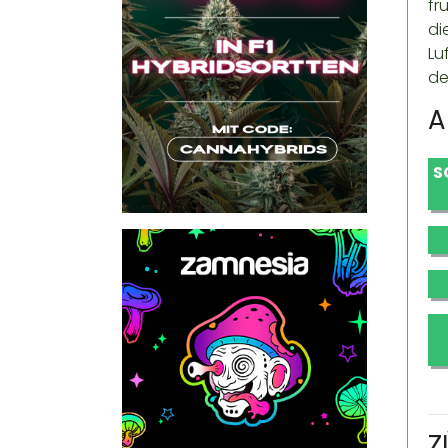
fr
di
Lu
de
A
S
Z