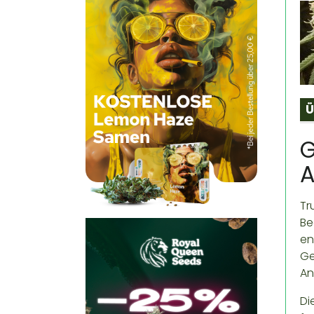
Ü
G
A
Tr
Be
en
Ge
An
Di