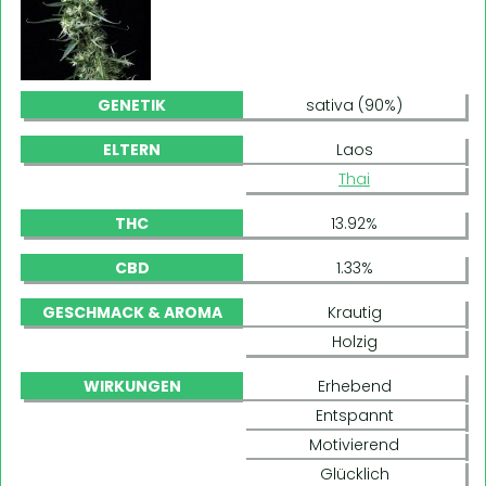
GENETIK
sativa (90%)
ELTERN
Laos
Thai
THC
13.92%
CBD
1.33%
GESCHMACK & AROMA
Krautig
Holzig
WIRKUNGEN
Erhebend
Entspannt
Motivierend
Glücklich