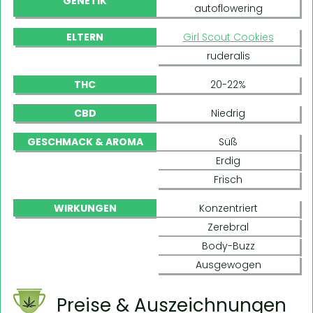
GENETIK
autoflowering
ELTERN
Girl Scout Cookies
ruderalis
THC
20-22%
CBD
Niedrig
GESCHMACK & AROMA
Süß
Erdig
Frisch
WIRKUNGEN
Konzentriert
Zerebral
Body-Buzz
Ausgewogen
Preise & Auszeichnungen