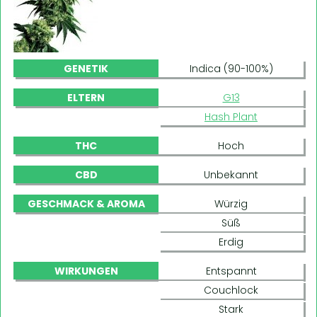
GENETIK
Indica (90-100%)
ELTERN
G13
Hash Plant
THC
Hoch
CBD
Unbekannt
GESCHMACK & AROMA
Würzig
Süß
Erdig
WIRKUNGEN
Entspannt
Couchlock
Stark