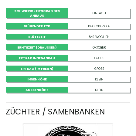
SCHWIERIGKEITSGRAD DES
EINFACH
ANBAUS
BLÜHENDER TYP
PHOTOPERIODE
BLÜTEZEIT
8-9 WOCHEN
ERNTEZEIT (DRAUSSEN)
OKTOBER
ERTRAG INNENANBAU
GROSS
ERTRAG (IM FREIEN)
GROSS
INNENHÖHE
KLEIN
AUSSENHÖHE
KLEIN
ZÜCHTER / SAMENBANKEN