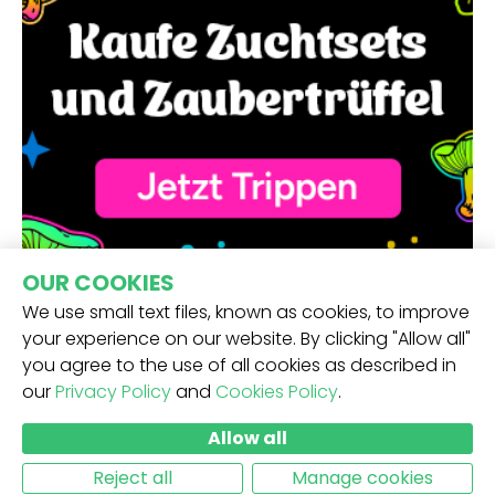
OUR COOKIES
We use small text files, known as cookies, to improve
your experience on our website. By clicking "Allow all"
you agree to the use of all cookies as described in
our
Privacy Policy
and
Cookies Policy
.
ERHALTE UNSEREN NEWSLETTER -
Allow all
ABSCHICKEN
Reject all
Manage cookies