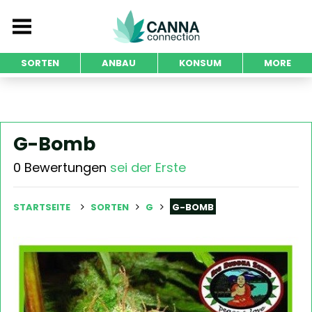
SORTEN
ANBAU
KONSUM
MORE
G-Bomb
0 Bewertungen
sei der Erste
STARTSEITE
SORTEN
G
G-BOMB