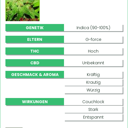
GENETIK
Indica (90-100%)
ELTERN
G-force
THC
Hoch
CBD
Unbekannt
GESCHMACK & AROMA
Kräftig
Krautig
Würzig
WIRKUNGEN
Couchlock
Stark
Entspannt