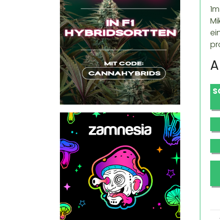
1m
Mi
ei
pr
A
S