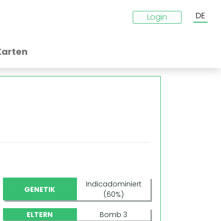
DE
Login
Karten
Indicadominiert
GENETIK
(60%)
ELTERN
Bomb 3