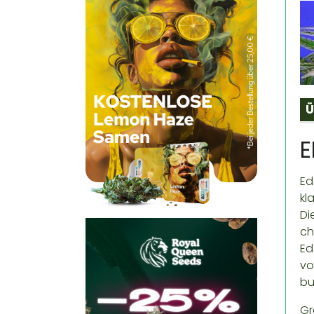
Ü
E
Ed
kl
Di
ch
Ed
vo
bu
Gr