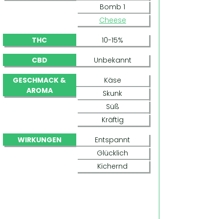
Bomb 1
Cheese
THC
10-15%
CBD
Unbekannt
GESCHMACK &
Käse
AROMA
Skunk
Süß
Kräftig
WIRKUNGEN
Entspannt
Glücklich
Kichernd